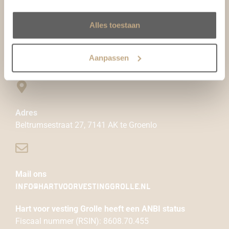
Alles toestaan
Aanpassen
ContacT
Adres
Beltrumsestraat 27, 7141 AK te Groenlo
Mail ons
info@hartvoorvestinggrolle.nl
Hart voor vesting Grolle heeft een ANBI status
Fiscaal nummer (RSIN): 8608.70.455