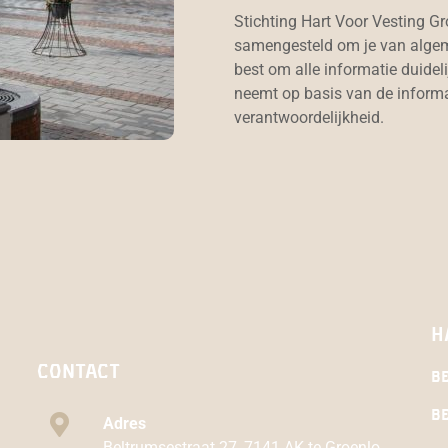
Stichting Hart Voor Vesting Gr
samengesteld om je van algeme
best om alle informatie duideli
neemt op basis van de informat
verantwoordelijkheid.
H
ContacT
B
Be
Adres
Beltrumsestraat 27, 7141 AK te Groenlo