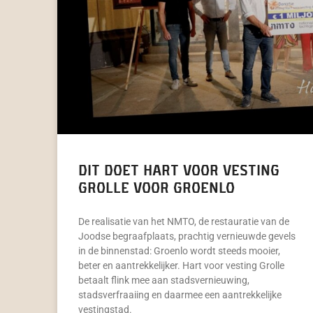
Dit doet Hart voor vesting
Grolle voor Groenlo
De realisatie van het NMTO, de restauratie van de
Joodse begraafplaats, prachtig vernieuwde gevels
in de binnenstad: Groenlo wordt steeds mooier,
beter en aantrekkelijker. Hart voor vesting Grolle
betaalt flink mee aan stadsvernieuwing,
stadsverfraaiing en daarmee een aantrekkelijke
vestingstad.