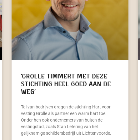
‘Grolle timmert met deze
stichting heel goed aan de
weg’
Tal van bedrijven dragen de stichting Hart voor
vesting Grolle als partner een warm hart toe.
Onder hen ook ondernemers van buiten de
vestingstad, zoals Stan Lefering van het
gelijknamige schildersbedrijf uit Lichtenvoorde.