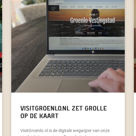
VisitGroenlo.nl zet Grolle
op de kaart
VisitGroenlo.nl is de digitale wegwijzer van onze