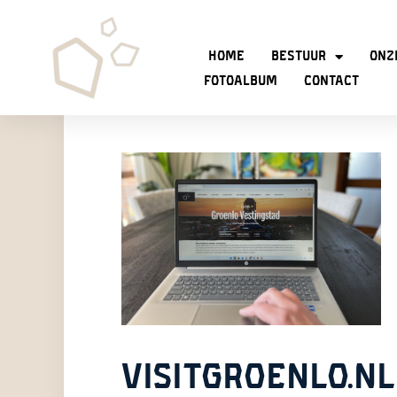
Home
Bestuur
Onz
Fotoalbum
Contact
VISITGROENLO.N