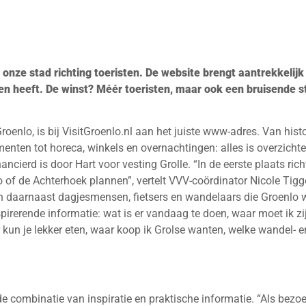
n onze stad richting toeristen. De website brengt aantrekkelijk
n heeft. De winst? Méér toeristen, maar ook een bruisende 
Groenlo, is bij VisitGroenlo.nl aan het juiste www-adres. Van his
nten tot horeca, winkels en overnachtingen: alles is overzichte
ncierd is door Hart voor vesting Grolle. “In de eerste plaats rich
of de Achterhoek plannen”, vertelt VVV-coördinator Nicole Tigge
ijn daarnaast dagjesmensen, fietsers en wandelaars die Groenlo 
pirerende informatie: wat is er vandaag te doen, waar moet ik zi
un je lekker eten, waar koop ik Grolse wanten, welke wandel- en
de combinatie van inspiratie en praktische informatie. “Als bezoek