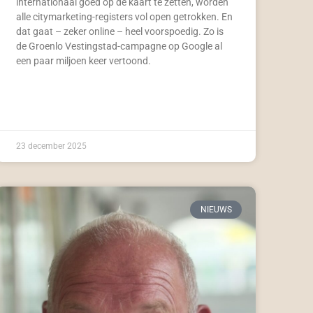
internationaal goed op de kaart te zetten, worden
alle citymarketing-registers vol open getrokken. En
dat gaat – zeker online – heel voorspoedig. Zo is
de Groenlo Vestingstad-campagne op Google al
een paar miljoen keer vertoond.
23 december 2025
NIEUWS