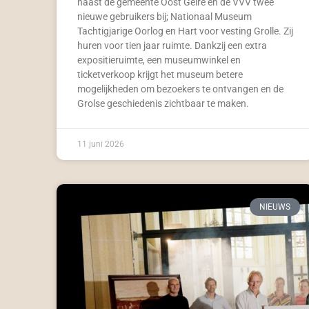
naast de gemeente Oost Gelre en de VVV twee
nieuwe gebruikers bij; Nationaal Museum
Tachtigjarige Oorlog en Hart voor vesting Grolle. Zij
huren voor tien jaar ruimte. Dankzij een extra
expositieruimte, een museumwinkel en
ticketverkoop krijgt het museum betere
mogelijkheden om bezoekers te ontvangen en de
Grolse geschiedenis zichtbaar te maken.
11 juni 2026
NIEUWS