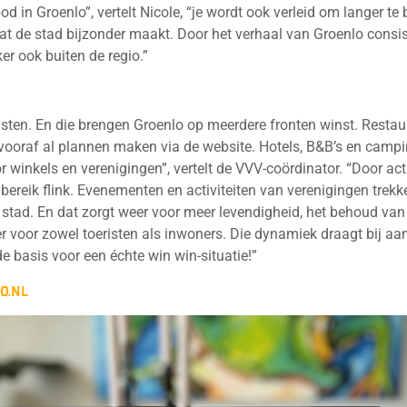
od in Groenlo”, vertelt Nicole, “je wordt ook verleid om langer te 
 wat de stad bijzonder maakt. Door het verhaal van Groenlo consis
ker ook buiten de regio.”
isten. En die brengen Groenlo op meerdere fronten winst. Restau
ooraf al plannen maken via de website. Hotels, B&B’s en campi
r winkels en verenigingen”, vertelt de VVV-coördinator. “Door act
e bereik flink. Evenementen en activiteiten van verenigingen tre
e stad. En dat zorgt weer voor meer levendigheid, het behoud van
r voor zowel toeristen als inwoners. Die dynamiek draagt bij aa
de basis voor een échte win win-situatie!”
o.nl